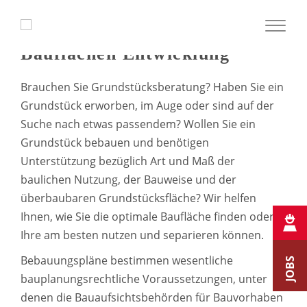
T
o
Bauflächen Entwicklung
g
g
Brauchen Sie Grundstücksberatung? Haben Sie ein
l
Grundstück erworben, im Auge oder sind auf der
e
Suche nach etwas passendem? Wollen Sie ein
n
Grundstück bebauen und benötigen
a
Unterstützung bezüglich Art und Maß der
v
baulichen Nutzung, der Bauweise und der
i
überbaubaren Grundstücksfläche? Wir helfen
g
Ihnen, wie Sie die optimale Baufläche finden oder
a
Ihre am besten nutzen und separieren können.
t
Bebauungspläne bestimmen wesentliche
JOBS
i
bauplanungsrechtliche Voraussetzungen, unter
o
denen die Bauaufsichtsbehörden für Bauvorhaben
n