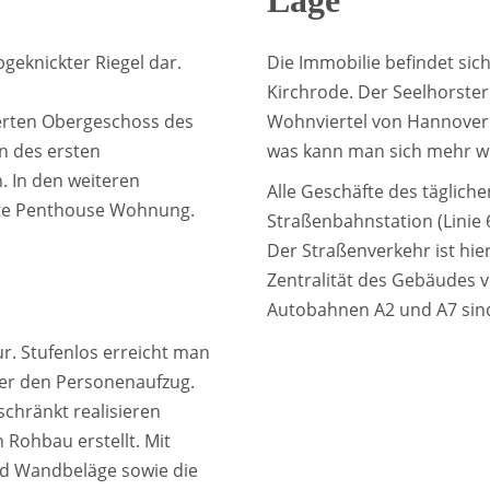
Lage
bgeknickter Riegel dar.
Die Immobilie befindet sic
Kirchrode. Der Seelhorster
ierten Obergeschoss des
Wohnviertel von Hannover. 
n des ersten
was kann man sich mehr w
. In den weiteren
Alle Geschäfte des tägliche
te Penthouse Wohnung.
Straßenbahnstation (Linie 6
Der Straßenverkehr ist hi
Zentralität des Gebäudes v
Autobahnen A2 und A7 sind 
. Stufenlos erreicht man
er den Personenaufzug.
chränkt realisieren
 Rohbau erstellt. Mit
d Wandbeläge sowie die